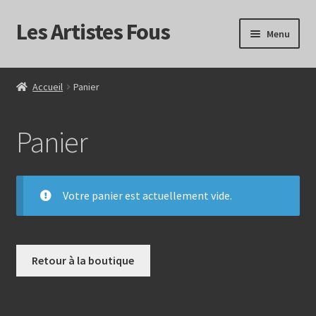
Les Artistes Fous
Aller
Aller
Menu
à
au
la
contenu
Accueil
navigation
Accueil
Panier
Annonces
Panier
Publications – Commandes
Panier
Votre panier est actuellement vide.
Mentions Légales
Mon compte
Retour à la boutique
Passer la commande