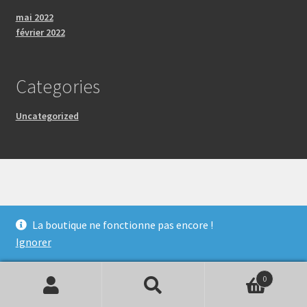
mai 2022
février 2022
Categories
Uncategorized
© Les Artistes Fous 2026
La boutique ne fonctionne pas encore !
Mentions Légales
Built with WooCommerce
.
Ignorer
0
Recherche
Recherche